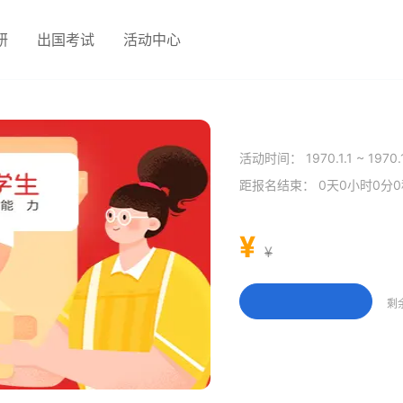
研
出国考试
活动中心
活动时间：
1970.1.1 ~ 1970.
距报名结束：
0天0小时0分
¥
¥
剩