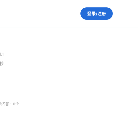
登录/注册
1.1
0秒
余名额：0个