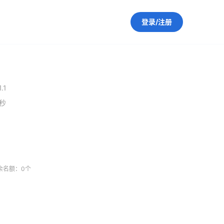
登录/注册
1.1
0秒
余名额：0个