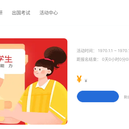
研
出国考试
活动中心
活动时间：
1970.1.1 ~ 1970.
距报名结束：
0天0小时0分
¥
¥
剩